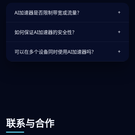
+
AI加速器是否限制带宽或流量？
AI加速器为所有付费订阅提供无限流量政策，智能
+
如何保证AI加速器的安全性？
调度系统确保在高峰期也不会对个人用户进行限
速，企业计划还可申请独享带宽通道。
AI加速器通过AES-256、ChaCha20、量子熵源密
+
可以在多个设备同时使用AI加速器吗？
钥、多因素认证、Kill Switch与DNS泄漏防护等多
层防护机制构建安全壁垒，同时接受第三方安全审
AI加速器单个账户默认支持10台设备同时在线，
计。
企业客户可以自定义更多并发连接数，并通过管理
后台实时监测设备状态与使用情况。
联系与合作